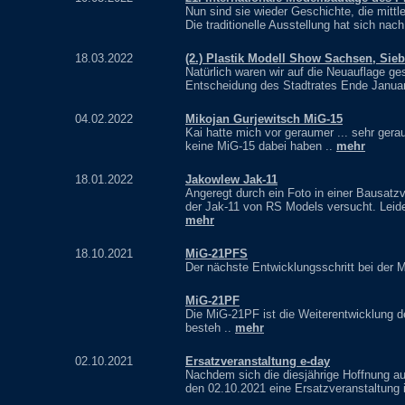
Nun sind sie wieder Geschichte, die mittl
Die traditionelle Ausstellung hat sich nac
18.03.2022
(2.) Plastik Modell Show Sachsen, Sie
Natürlich waren wir auf die Neuauflage g
Entscheidung des Stadtrates Ende Januar 
04.02.2022
Mikojan Gurjewitsch MiG-15
Kai hatte mich vor geraumer ... sehr gera
keine MiG-15 dabei haben ..
mehr
18.01.2022
Jakowlew Jak-11
Angeregt durch ein Foto in einer Bausatz
der Jak-11 von RS Models versucht. Leider
mehr
18.10.2021
MiG-21PFS
Der nächste Entwicklungsschritt bei der 
MiG-21PF
Die MiG-21PF ist die Weiterentwicklung d
besteh ..
mehr
02.10.2021
Ersatzveranstaltung e-day
Nachdem sich die diesjährige Hoffnung auf
den 02.10.2021 eine Ersatzveranstaltung 