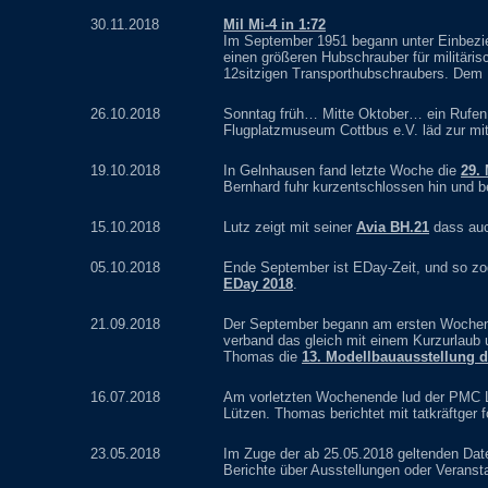
30.11.2018
Mil Mi-4 in 1:72
Im September 1951 begann unter Einbezie
einen größeren Hubschrauber für militäris
12sitzigen Transporthubschraubers. Dem K
26.10.2018
Sonntag früh… Mitte Oktober… ein Rufen
Flugplatzmuseum Cottbus e.V. läd zur mitt
19.10.2018
In Gelnhausen fand letzte Woche die
29.
Bernhard fuhr kurzentschlossen hin und be
15.10.2018
Lutz zeigt mit seiner
Avia BH.21
dass auc
05.10.2018
Ende September ist EDay-Zeit, und so zo
EDay 2018
.
21.09.2018
Der September begann am ersten Woche
verband das gleich mit einem Kurzurlaub 
Thomas die
13. Modellbauausstellung
16.07.2018
Am vorletzten Wochenende lud der PMC 
Lützen. Thomas berichtet mit tatkräftger 
23.05.2018
Im Zuge der ab 25.05.2018 geltenden Date
Berichte über Ausstellungen oder Veranstal