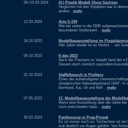
09./10.03.2024
(4.) Plastik Modell Show Sachsen
Verglichen mit den Vorjahren war in dies
anders ..
mehr
12.03.2024
Avia S-199
Wie bei vielen in der DDR aufgewachsene
besonderen Stellenwert ..
mehr
24.10.2023
Modellbauausstellung im Flugplatzmu
Alle Jahre wieder ist es Herbst ... ein So
04.10.2023
E-day 2023
Nach der Premiere im Vorjahr fand der e
Diesem doch ziemlich speziellen Ausstel
01.10.2023
Staffelbesuch in Pieštany
Eines der aufwendigeren Gemeinschaftsp
slowakischen Nationalaufstand 1944“. In d
Bernhard, Kai, Uli und Rolf ..
mehr
07.05.2023
17. Modellbauausstellung der Modellb
Wenn eine Ausstellung über die Jahre bei m
mich entschieden hatte ..
mehr
30.03.2023
Pantherscup in Prag-Prosek
Es ist immer noch so: Tschechien ist ein
mal deutlich vor Augen geführt. Von Anfan