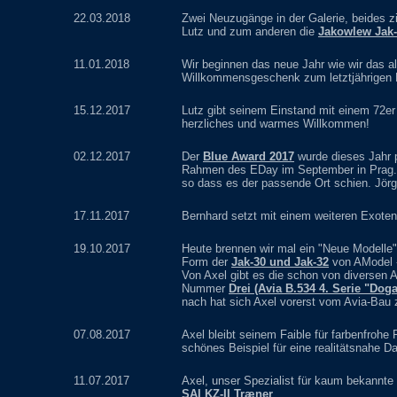
22.03.2018
Zwei Neuzugänge in der Galerie, beides 
Lutz und zum anderen die
Jakowlew Jak
11.01.2018
Wir beginnen das neue Jahr wie wir das al
Willkommensgeschenk zum letztjährigen
15.12.2017
Lutz gibt seinem Einstand mit einem 72e
herzliches und warmes Willkommen!
02.12.2017
Der
Blue Award 2017
wurde dieses Jahr 
Rahmen des EDay im September in Prag. 
so dass es der passende Ort schien. Jörg
17.11.2017
Bernhard setzt mit einem weiteren Exote
19.10.2017
Heute brennen wir mal ein "Neue Modelle"
Form der
Jak-30 und Jak-32
von AModel - 
Von Axel gibt es die schon von diversen 
Nummer
Drei (Avia B.534 4. Serie "Dog
nach hat sich Axel vorerst vom Avia-Bau
07.08.2017
Axel bleibt seinem Faible für farbenfrohe
schönes Beispiel für eine realitätsnahe D
11.07.2017
Axel, unser Spezialist für kaum bekannt
SAI KZ-II Træner