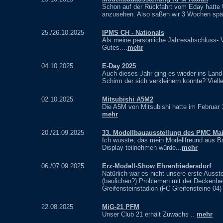
Schon auf der Rückfahrt vom Eday hatte 
anzusehen. Also saßen wir 3 Wochen späte
25./26.10.2025
IPMS CH - Nationals
Als meine persönliche Jahresabschluss- V
Gutes....
mehr
04.10.2025
E-Day 2025
Auch dieses Jahr ging es wieder ins Land
Schirm der sich verkleinern konnte? Vielle
02.10.2025
Mitsubishi A5M2
Die A5M von Mitsubishi hatte im Februar 
mehr
20./21.09.2025
33. Modellbauausstellung des PMC Mai
Ich wusste, das mein Modellfreund aus B
Display teilnehmen würde...
mehr
06./07.09.2025
Erz-Modell-Show Ehrenfriedersdorf
Natürlich war es nicht unsere erste Ausste
(baulichen?) Problemen mit der Deckenbe
Greifensteinstadion (FC Greifensteine 04) 
22.08.2025
MiG-21 PFM
Unser Club 21 erhält Zuwachs ..
mehr