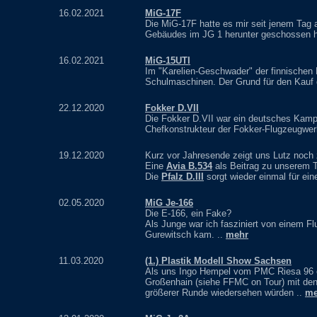
16.02.2021
MiG-17F
Die MiG-17F hatte es mir seit jenem Tag
Gebäudes im JG 1 herunter geschossen h
16.02.2021
MiG-15UTI
Im "Karelien-Geschwader" der finnischen 
Schulmaschinen. Der Grund für den Kauf 
22.12.2020
Fokker D.VII
Die Fokker D.VII war ein deutsches Kamp
Chefkonstrukteur der Fokker-Flugzeugwerk
19.12.2020
Kurz vor Jahresende zeigt uns Lutz noch
Eine
Avia B.534
als Beitrag zu unserem 
Die
Pfalz D.III
sorgt wieder einmal für eine
02.05.2020
MiG Je-166
Die E-166, ein Fake?
Als Junge war ich fasziniert von einem 
Gurewitsch kam. ..
mehr
11.03.2020
(1.) Plastik Modell Show Sachsen
Als uns Ingo Hempel vom PMC Riesa 96 e.
Großenhain (siehe FFMC on Tour) mit den
größerer Runde wiedersehen würden ..
me