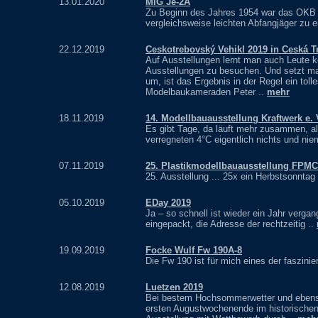
13.01.2020
MiG Je-2A
Zu Beginn des Jahres 1954 war das OKB M
vergleichsweise leichten Abfangjäger zu 
22.12.2019
Ceskotrebovský Vehikl 2019 in Ceská T
Auf Ausstellungen lernt man auch Leute
Ausstellungen zu besuchen. Und setzt man
um, ist das Ergebnis in der Regel ein tol
Modelbaukameraden Peter ..
mehr
18.11.2019
14. Modellbauausstellung Kraftwerk e.
Es gibt Tage, da läuft mehr zusammen, al
verregneten 4°C eigentlich nichts und n
07.11.2019
25. Plastikmodellbauausstellung FPMC
25. Ausstellung ... 25x ein Herbstsonntag i
05.10.2019
EDay 2019
Ja – so schnell ist wieder ein Jahr verga
eingepackt, die Adresse der rechtzeitig ..
19.09.2019
Focke Wulf Fw 190A-8
Die Fw 190 ist für mich eines der faszinie
12.08.2019
Luetzen 2019
Bei bestem Hochsommerwetter und ebenso
ersten Augustwochenende im historischen 