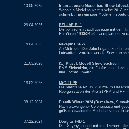
10.05.2025
Internationale Modellbau-Show Lübeck
Wenn ein Modellbauverein seine 20. Ausste
schmeißt man ein paar Modelle ins Auto u
26.04.2025
PZL/IAP P.11
Die polnischen Jagdflugzeuge mit dem Knic
Rumänien 1933/34 50 Exemplare der Vers
14.04.2025
Nakajima Ki-27
Ab Mitte der 30er Jahrebegann zunehmend
Luftwaffen. Vorreiter war die Sowjetunion m
21.03.2025
(5.) Plastik Modell Show Sachsen
PMS Siebenlehn, die Fünfte - und dabei ke
und Format...
mehr
16.02.2025
MiG-21 PF
Die Maschine Nr. 0812 wurde im Dezember 
Reorganisation der MiG-21PFM und PF i
08.12.2024
Plastik Winter 2024 (Bratislawa, Slowa
Nach erzwungener Coronapause und gesch
größte slowakische Modellbauveranstaltun
07.12.2024
Douglas F4D-1
Die "Skyray" gehört mit der "Demon", der 