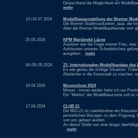
Deutschland die Möglichkeit ein Modellbau
mehr
13./14.07.2024
Modellbauausstellung der Bremer Mod
Die Bremer Stadtmusikanten, jaaa, die ke
Aber die Bremer Modellbaufreunde vom gl
25.05.2024
KPM Mariánské Lázne
Auslöser war die Frage meiner Frau, was
Aufräumen unseres Schreibtisches gefund
ausgeben ..
mehr
04./05.05.2024
23. Internationalen Modellbautage de
Es war genau die richtige Situation: Trüb
Abstecher in die Kreisstadt zu machen, 
24.04.2024
Mosonshow 2024
Moson - immer wieder hatte ich nur Posit
Ein "Mekka" der Modellbauszene soll es s
17.04.2024
CLUB 21
Die MiG-21 ist zweifelsohne ein Klassiker
persönlichen Bezügen zu dem Flugzeug. E
von uns gebaut wurden.
An dieser Stelle nun eine längst überfäl
..
mehr