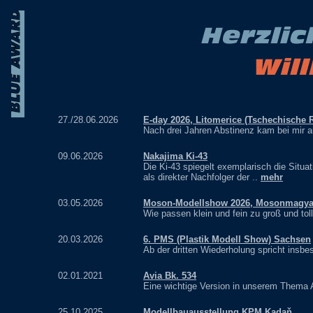
27./28.06.2026
E-day 2026, Litomerice (Tschechische 
Nach drei Jahren Abstinenz kam bei mir a
09.06.2026
Nakajima Ki-43
Die Ki-43 spiegelt exemplarisch die Situat
als direkter Nachfolger der ..
mehr
03.05.2026
Moson-Modellshow 2026, Mosonmagya
Wie passen klein und fein zu groß und toll?
20.03.2026
6. PMS (Plastik Modell Show) Sachsen
Ab der dritten Wiederholung spricht insb
02.01.2021
Avia Bk. 534
Eine wichtige Version in unserem Thema A
25.10.2025
Modellbauausstellung KPM Kadaň