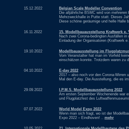
15.12.2022
Belgian Scale Modeller Convention
Die alljährliche BSMC wird von mehreren b
Mehrzweckhalle in Putte statt. Dieses Jah
Diese schöne geräumige und helle Halle b
16.11.2022
15. Modellbauausstellung Kraftwerk e.
Nach zwei Corona-bedingten Ausfällen in 
Einladung der Organisatoren (Kraftwerk e.
19.10.2022
Modellbauausstellung im Flugplatzmu
Vom Veranstalter hat man im Vorfeld kei
einschätzen konnte. Trotzdem waren zu d
04.10.2022
E-day 2022
2017 – also noch vor den Corona-Wirren u
Mal den E-day. Die Ausstellung, die es i
29.09.2022
I.P.M.S. Modellbauausstellung 2022
Am ersten September Wochenende war es 
und Flugplatzfest des Luftwaffenmuseums
07.07.2022
World Model Expo 2022
Wenn man sich fragt, wo ist der Modellba
Expo 2022 – Eindhoven! ..
mehr
10.05.2022
21. Internationale Modellbautage des 