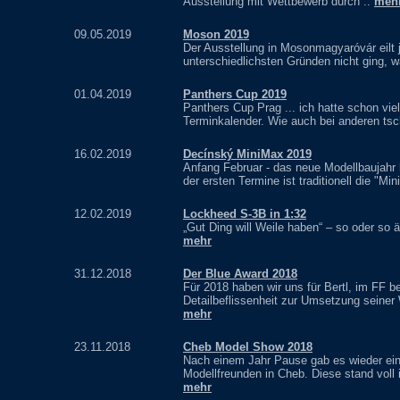
Ausstellung mit Wettbewerb durch ..
meh
09.05.2019
Moson 2019
Der Ausstellung in Mosonmagyaróvár eilt j
unterschiedlichsten Gründen nicht ging, w
01.04.2019
Panthers Cup 2019
Panthers Cup Prag ... ich hatte schon vie
Terminkalender. Wie auch bei anderen ts
16.02.2019
Decínský MiniMax 2019
Anfang Februar - das neue Modellbaujahr
der ersten Termine ist traditionell die "Mi
12.02.2019
Lockheed S-3B in 1:32
„Gut Ding will Weile haben“ – so oder so
mehr
31.12.2018
Der Blue Award 2018
Für 2018 haben wir uns für Bertl, im FF 
Detailbeflissenheit zur Umsetzung seiner
mehr
23.11.2018
Cheb Model Show 2018
Nach einem Jahr Pause gab es wieder ei
Modellfreunden in Cheb. Diese stand voll
mehr