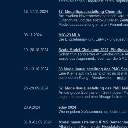
amerikanischen Trägergestützten Jagdflu
16.-17.11.2024
17. Modellbauausstellung Chemnitz
Am zweiten Novemberwochenende wird tradi
Jugendhilfe und des soziokulturellen Zent
Modellbauausstellung im alten Pionierhau
08.11.2024
MiG-23 MLA
Die Entstehungs- und Entwicklungsgeschic
19.-20.10.2024
Scale Model Challenge 2024, Eindhove
Schon früh sondierten wir welche große A
wurde das Augenmerk, eben auf die SMC g
12.-13.10.2024
30.Modellbauausstellung des PMC Saa
Eine Kleinstadt im Saarland mit nicht ma
besonderen Klang - Merchweiler. ..
mehr
28.-29.09.2024
32. Modellbauausstellung des PMC Mai
An die große Sporthalle in Gelnhausen-Mee
angeschrieben und eine Absage bekomme
28.9.2024
eday 2024
Wie in jedem Spätsommer, so lockte auch 
31.8.-01.09.2024
Modellbauausstellung IPMS Deutschla
Alljährlich im Rahmen der Flugplatzfest