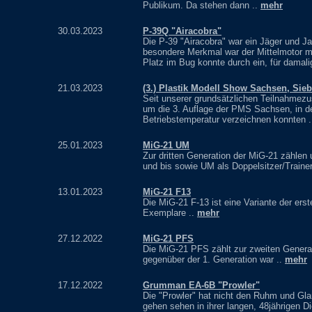
Publikum. Da stehen dann ..
mehr
30.03.2023
P-39Q "Airacobra"
Die P-39 "Airacobra" war ein Jäger und Ja
besondere Merkmal war der Mittelmotor mi
Platz im Bug konnte durch ein, für damal
21.03.2023
(3.) Plastik Modell Show Sachsen, Sie
Seit unserer grundsätzlichen Teilnahmezu
um die 3. Auflage der PMS Sachsen, in de
Betriebstemperatur verzeichnen konnten 
25.01.2023
MiG-21 UM
Zur dritten Generation der MiG-21 zählen
und bis sowie UM als Doppelsitzer/Traine
13.01.2023
MiG-21 F13
Die MiG-21 F-13 ist eine Variante der ers
Exemplare ..
mehr
27.12.2022
MiG-21 PFS
Die MiG-21 PFS zählt zur zweiten Generat
gegenüber der 1. Generation war ..
mehr
17.12.2022
Grumman EA-6B "Prowler"
Die "Prowler" hat nicht den Ruhm und Gl
gehen sehen in ihrer langen, 48jährigen Di